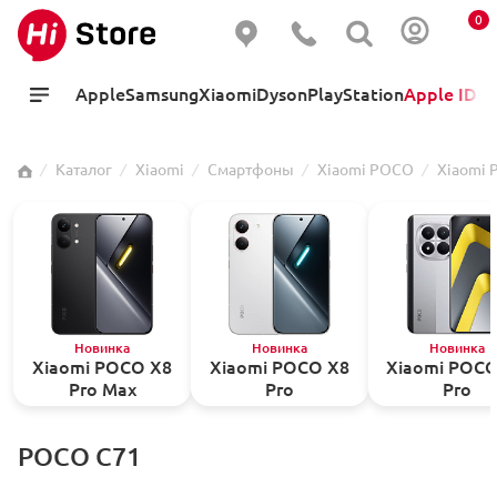
0
Apple
Samsung
Xiaomi
Dyson
PlayStation
Apple ID
Hi
⁄
Каталог
⁄
Xiaomi
⁄
Смартфоны
⁄
Xiaomi POCO
⁄
Xiaomi 
Новинка
Новинка
Новинка
Xiaomi POCO X8
Xiaomi POCO X8
Xiaomi POC
Pro Max
Pro
Pro
POCO C71