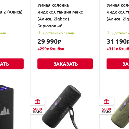
Умная колонка
Умная кол
я 2 (Алиса)
Яндекс.Станция Макс
Яндекс.Ст
(Алиса, Zigbee)
(Алиса, Zi
Бирюзовый
лада
Доставка со склада
Доставка 
29 990
31 190
₽
+
299
Кэшбэк
+
311
Кэшб
₽
₽
АТЬ
ЗАКАЗАТЬ
ЗА