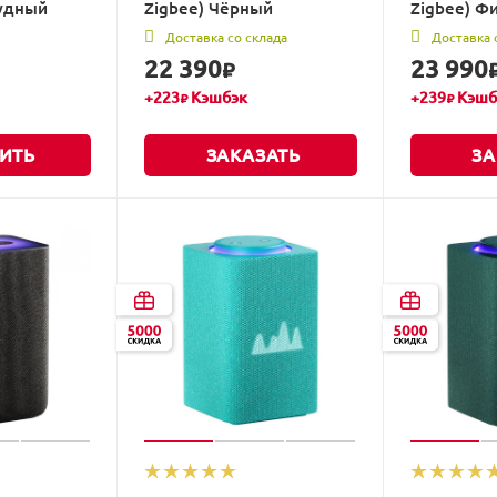
рудный
Zigbee) Чёрный
Zigbee) Ф
Доставка со склада
Доставка 
22 390
23 990
₽
+
223
Кэшбэк
+
239
Кэшб
₽
₽
ИТЬ
ЗАКАЗАТЬ
ЗА