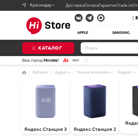
Краснодар
Доставка
Оплата
Гарантия
Trade in
От
8
APPLE
SAMSUNG
КАТАЛОГ
Ваш город
Москва
?
Да
Нет
⁄
Каталог
⁄
Аудио
⁄
Умные колонки
⁄
Яндекс
Янде
Яндекс.Станция 3
Яндекс.Станция 2