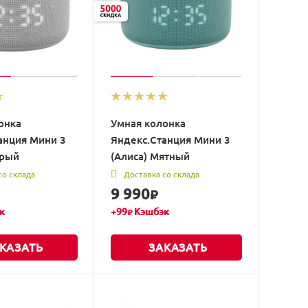
онка
Умная колонка
анция Мини 3
Яндекс.Станция Мини 3
ерый
(Алиса) Мятный
со склада
Доставка со склада
9 990
₽
к
+
99
Кэшбэк
₽
КАЗАТЬ
ЗАКАЗАТЬ