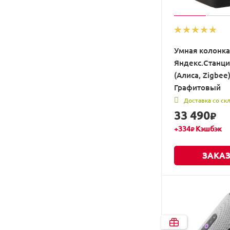
Умная колонка
Яндекс.Станци
(Алиса, Zigbee
Графитовый
Доставка со ск
33 490
₽
+
334
Кэшбэк
₽
ЗАКАЗ