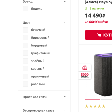
Бренд
(Алиса) Изум
В наличии
Яндекс
14 490
₽
+
144
Кэшбэк
Цвет
₽
бежевый
КУП
бирюзовый
бордовый
графитовый
зелёный
красный
оранжевый
розовый
серый
Протокол связи
синий
фиолетовый
Беспроводная связь