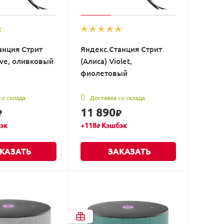
анция Стрит
Яндекс.Станция Стрит
ive, оливковый
(Алиса) Violet,
фиолетовый
со склада
Доставка со склада
11 890
₽
₽
эк
+
118
Кэшбэк
₽
КАЗАТЬ
ЗАКАЗАТЬ