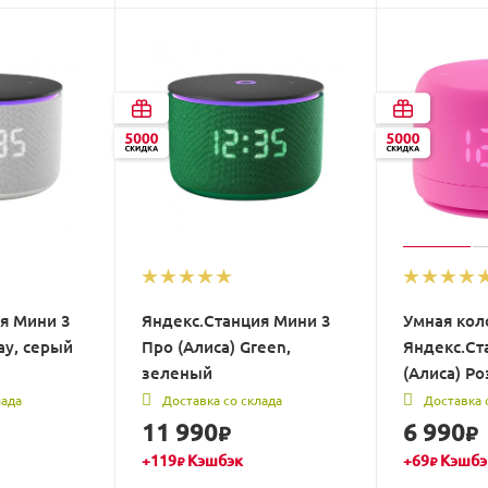
я Мини 3
Яндекс.Станция Мини 3
Умная кол
ay, серый
Про (Алиса) Green,
Яндекс.Ст
зеленый
(Алиса) Ро
лада
Доставка со склада
Доставка 
11 990
6 990
₽
₽
+
119
Кэшбэк
+
69
Кэшбэ
₽
₽