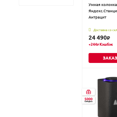
чёрный
Умная колонка
Яндекс.Станци
Антрацит
Доставка со ск
24 490
₽
+
244
Кэшбэк
₽
ЗАКАЗ