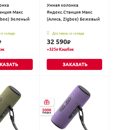
онка
Умная колонка
анция Макс
Яндекс.Станция Макс
gbee) Зеленый
(Алиса, Zigbee) Бежевый
со склада
Доставка со склада
32 590
₽
₽
эк
+
325
Кэшбэк
₽
КАЗАТЬ
ЗАКАЗАТЬ