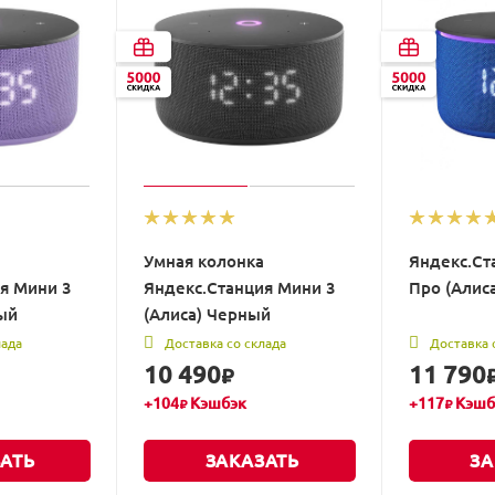
Умная колонка
Яндекс.Ст
я Мини 3
Яндекс.Станция Мини 3
Про (Алиса
ый
(Алиса) Черный
лада
Доставка со склада
Доставка 
10 490
11 790
₽
+
104
Кэшбэк
+
117
Кэшб
₽
₽
АТЬ
ЗАКАЗАТЬ
ЗА