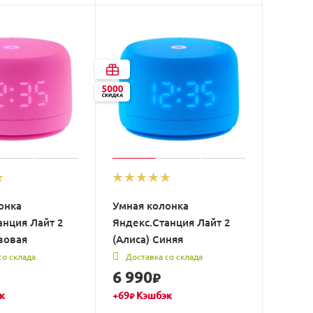
онка
Умная колонка
анция Лайт 2
Яндекс.Станция Лайт 2
зовая
(Алиса) Синяя
со склада
Доставка со склада
6 990
₽
к
+
69
Кэшбэк
₽