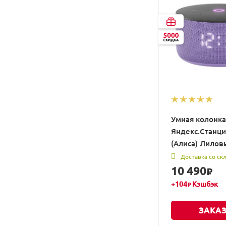
Умная колонка
Яндекс.Станци
(Алиса) Лилов
Доставка со ск
10 490
₽
+
104
Кэшбэк
₽
ЗАКАЗ