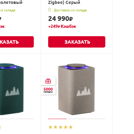
иолетовый
Zigbee) Серый
со склада
Доставка со склада
24 990
₽
₽
эк
+
249
Кэшбэк
₽
КАЗАТЬ
ЗАКАЗАТЬ