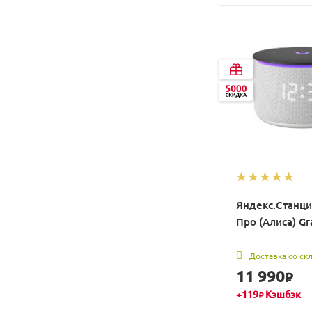
Яндекс.Станци
Про (Алиса) Gr
Доставка со ск
11 990
₽
+
119
Кэшбэк
₽