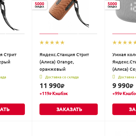
я Стрит
Яндекс.Станция Стрит
Умная кол
серый
(Алиса) Orange,
Яндекс.Ст
оранжевый
(Алиса) С
лада
Доставка со склада
Доставка 
11 990
9 990
₽
₽
+
119
Кэшбэк
+
99
Кэшбэ
₽
₽
АТЬ
ЗАКАЗАТЬ
ЗА