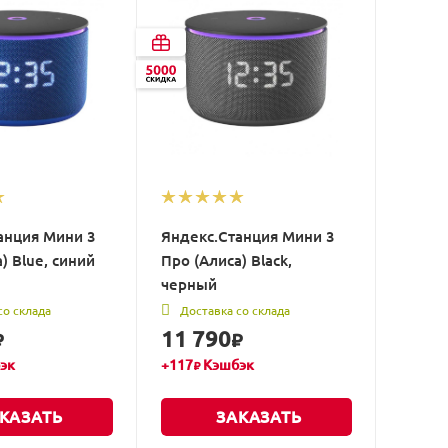
анция Мини 3
Яндекс.Станция Мини 3
) Blue, синий
Про (Алиса) Black,
черный
со склада
Доставка со склада
11 790
₽
₽
эк
+
117
Кэшбэк
₽
КАЗАТЬ
ЗАКАЗАТЬ