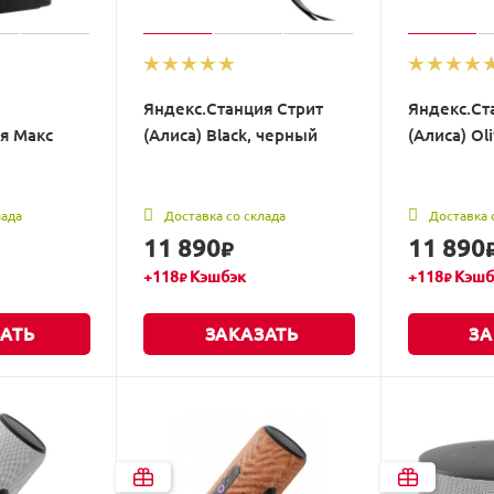
Яндекс.Станция Стрит
Яндекс.Ст
я Макс
(Алиса) Black, черный
(Алиса) Ol
)
лада
Доставка со склада
Доставка 
11 890
11 890
₽
+
118
Кэшбэк
+
118
Кэшб
₽
₽
АТЬ
ЗАКАЗАТЬ
ЗА