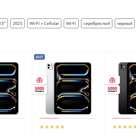
13"
2025
Wi-Fi + Cellular
Wi-Fi
серебристый
черный
ХИТ