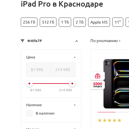
iPad Pro в Краснодаре
256 Гб
512 Гб
1 Тб
2 Тб
Apple M5
11"
По умолчанию
ФИЛЬТР
Цена
81 990
214 990
Наличие
В наличии