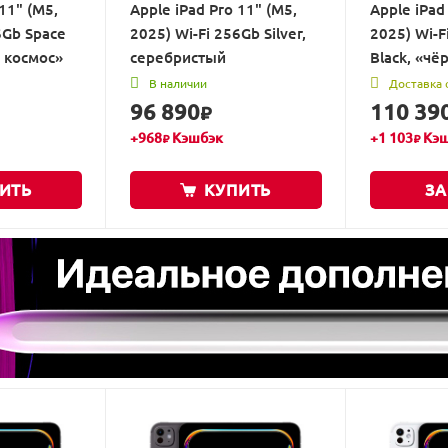
11" (M5,
Apple iPad Pro 11" (M5,
Apple iPad
6Gb Space
2025) Wi-Fi 256Gb Silver,
2025) Wi-F
й космос»
серебристый
Black, «чё
В наличии
Доставка 
96 890
110 39
₽
+
968
Кэшбэк
+
1 103
Кэш
₽
₽
ИТЬ
КУПИТЬ
ЗА