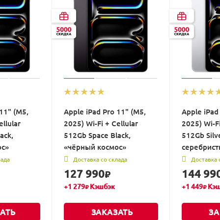
11" (M5,
Apple iPad Pro 11" (M5,
Apple iPad
ellular
2025) Wi-Fi + Cellular
2025) Wi-Fi
ack,
512Gb Space Black,
512Gb Silve
ос»
«чёрный космос»
серебрис
лада
Доставка со склада
Доставка 
127 990
144 99
₽
+
1 279
Кэшбэк
+
1 449
Кэш
₽
₽
АТЬ
ЗАКАЗАТЬ
ЗА