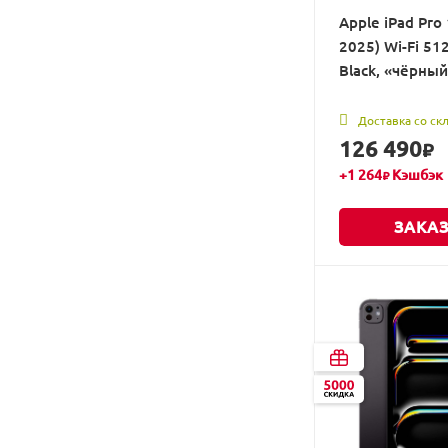
Apple iPad Pro 
2025) Wi-Fi 51
Black, «чёрны
Доставка со ск
126 490
₽
+
1 264
Кэшбэк
₽
ЗАКАЗ