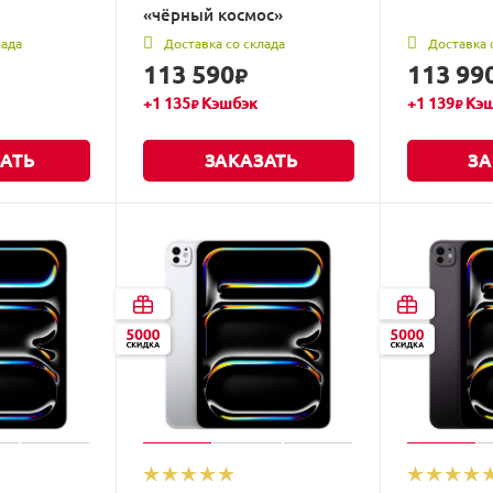
«чёрный космос»
лада
Доставка со склада
Доставка 
113 590
113 99
₽
+
1 135
Кэшбэк
+
1 139
Кэш
₽
₽
АТЬ
ЗАКАЗАТЬ
ЗА