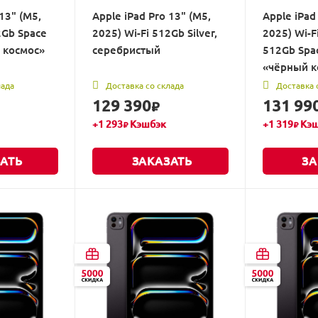
13" (M5,
Apple iPad Pro 13" (M5,
Apple iPad
2Gb Space
2025) Wi-Fi 512Gb Silver,
2025) Wi-Fi
й космос»
серебристый
512Gb Spac
«чёрный к
лада
Доставка со склада
Доставка 
129 390
131 99
₽
+
1 293
Кэшбэк
+
1 319
Кэш
₽
₽
АТЬ
ЗАКАЗАТЬ
ЗА