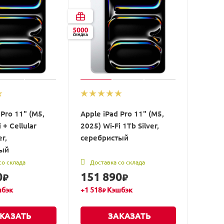
 Pro 11" (M5,
Apple iPad Pro 11" (M5,
 + Cellular
2025) Wi-Fi 1Tb Silver,
r,
серебристый
тый
со склада
Доставка со склада
0
151 890
₽
₽
бэк
+
1 518
Кэшбэк
₽
КАЗАТЬ
ЗАКАЗАТЬ