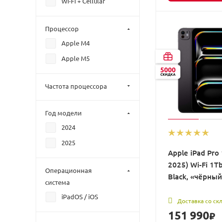
Wi-Fi + Cellular
Процессор
Apple M4
Apple M5
Частота процессора
Год модели
2024
2025
Apple iPad Pro 
2025) Wi-Fi 1T
Операционная
Black, «чёрны
система
iPadOS / iOS
Доставка со ск
151 990
₽