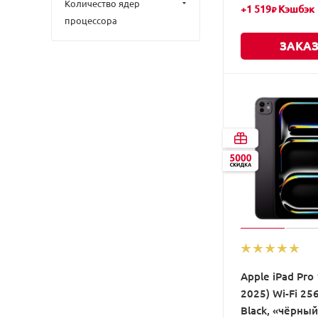
Количество ядер
+
1 519
Кэшбэк
₽
процессора
ЗАКАЗ
Apple iPad Pro 
2025) Wi-Fi 25
Black, «чёрны