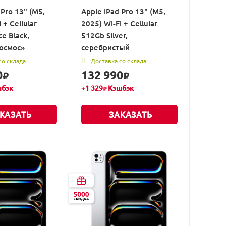
 Pro 13" (M5,
Apple iPad Pro 13" (M5,
 + Cellular
2025) Wi-Fi + Cellular
e Black,
512Gb Silver,
осмос»
серебристый
со склада
Доставка со склада
0
132 990
₽
₽
бэк
+
1 329
Кэшбэк
₽
КАЗАТЬ
ЗАКАЗАТЬ