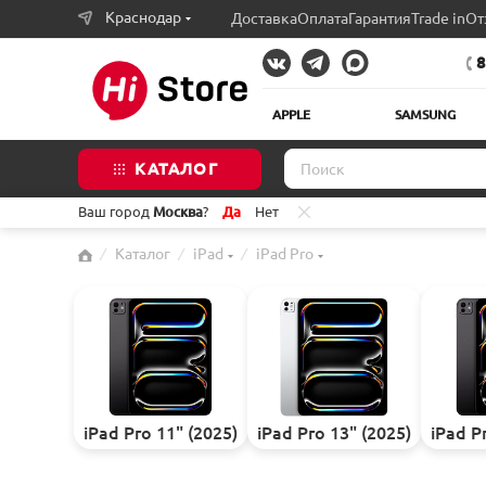
Краснодар
Доставка
Оплата
Гарантия
Trade in
От
8
APPLE
SAMSUNG
КАТАЛОГ
Ваш город
Москва
?
Да
Нет
⁄
Каталог
⁄
iPad
⁄
iPad Pro
iPad Pro 11" (2025)
iPad Pro 13" (2025)
iPad P