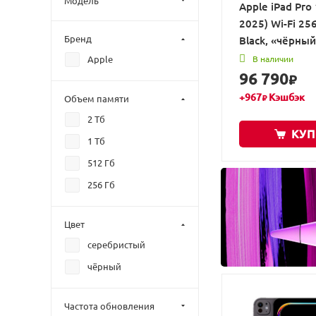
Модель
Apple iPad Pro 
2025) Wi-Fi 25
Бренд
Black, «чёрны
В наличии
Apple
96 790
₽
+
967
Кэшбэк
Объем памяти
₽
2 Тб
КУП
1 Тб
512 Гб
256 Гб
Цвет
серебристый
чёрный
Частота обновления