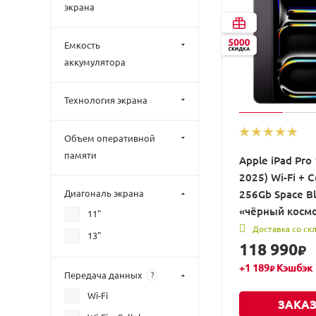
экрана
Емкость
аккумулятора
Технология экрана
Объем оперативной
памяти
Apple iPad Pro 
2025) Wi-Fi + C
256Gb Space Bl
Диагональ экрана
«чёрный косм
11"
Доставка со ск
13"
118 990
₽
+
1 189
Кэшбэк
₽
Передача данных
?
Wi-Fi
ЗАКАЗ