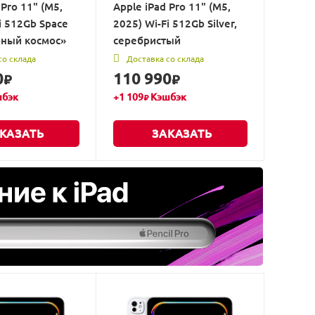
 Pro 11" (M5,
Apple iPad Pro 11" (M5,
i 512Gb Space
2025) Wi-Fi 512Gb Silver,
рный космос»
серебристый
со склада
Доставка со склада
0
110 990
₽
₽
бэк
+
1 109
Кэшбэк
₽
КАЗАТЬ
ЗАКАЗАТЬ