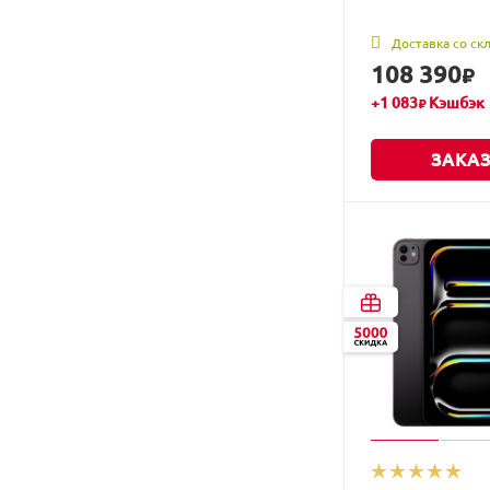
Доставка со ск
108 390
₽
+
1 083
Кэшбэк
₽
ЗАКАЗ