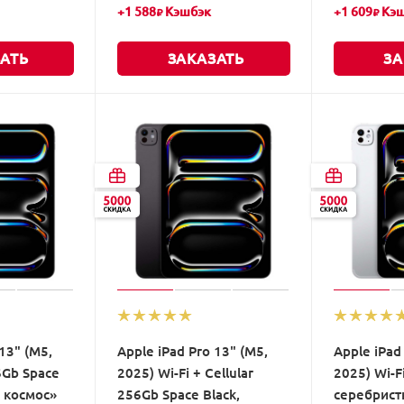
+
1 588
Кэшбэк
+
1 609
Кэш
₽
₽
АТЬ
ЗАКАЗАТЬ
ЗА
13" (M5,
Apple iPad Pro 13" (M5,
Apple iPad
6Gb Space
2025) Wi-Fi + Cellular
2025) Wi-Fi
й космос»
256Gb Space Black,
серебрис