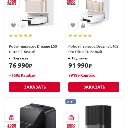
Робот-пылесос Dreame L50
Робот-пылесос Dreame L40S
Ultra CE Белый
Pro Ultra EU Белый
Под заказ
Под заказ
76 990
91 990
₽
₽
+
769
Кэшбэк
+
919
Кэшбэк
₽
₽
ЗАКАЗАТЬ
ЗАКАЗАТЬ
ХИТ