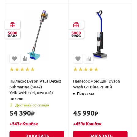
Пылесос Dyson V15s Detect
Пылесос моющий Dyson
Submarine (SV47)
Wash G1 Blue, синий
Yellow/Nickel, желтый/
Под заказ
никель
Доставка со склада
54 390
45 990
₽
₽
+
543
Кэшбэк
+
459
Кэшбэк
₽
₽
ЗАКАЗАТЬ
ЗАКАЗАТЬ