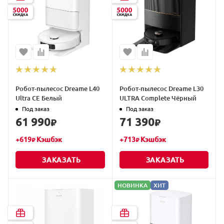
Робот-пылесос Dreame L40
Робот-пылесос Dreame L30
Ultra CE Белый
ULTRA Complete Чёрный
Под заказ
Под заказ
61 990
71 390
₽
₽
+
619
Кэшбэк
+
713
Кэшбэк
₽
₽
ЗАКАЗАТЬ
ЗАКАЗАТЬ
НОВИНКА
ХИТ