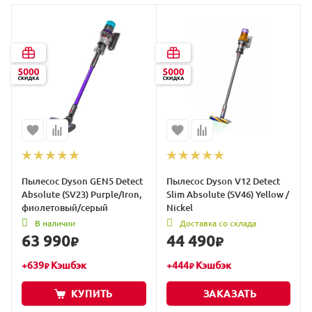
Пылесос Dyson GEN5 Detect
Пылесос Dyson V12 Detect
Absolute (SV23) Purple/Iron,
Slim Absolute (SV46) Yellow /
фиолетовый/серый
Nickel
В наличии
Доставка со склада
63 990
44 490
₽
₽
+
639
Кэшбэк
+
444
Кэшбэк
₽
₽
КУПИТЬ
ЗАКАЗАТЬ