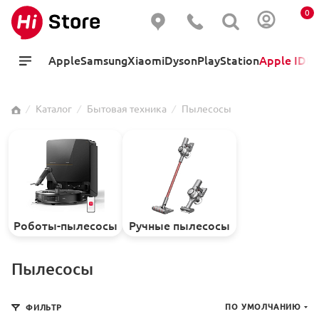
0
Apple
Samsung
Xiaomi
Dyson
PlayStation
Apple ID
Hi
⁄
Каталог
⁄
Бытовая техника
⁄
Пылесосы
Роботы-пылесосы
Ручные пылесосы
Пылесосы
ПО УМОЛЧАНИЮ
ФИЛЬТР