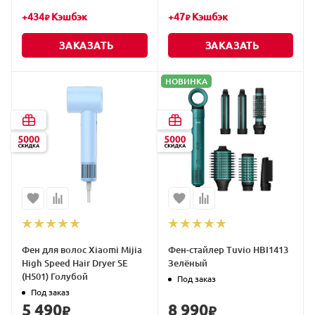
+
434
Кэшбэк
+
47
Кэшбэк
₽
₽
ЗАКАЗАТЬ
ЗАКАЗАТЬ
НОВИНКА
Фен для волос Xiaomi Mijia
Фен-стайлер Tuvio HBI1413
High Speed Hair Dryer SE
Зелёный
(H501) Голубой
Под заказ
Под заказ
5 490
8 990
₽
₽