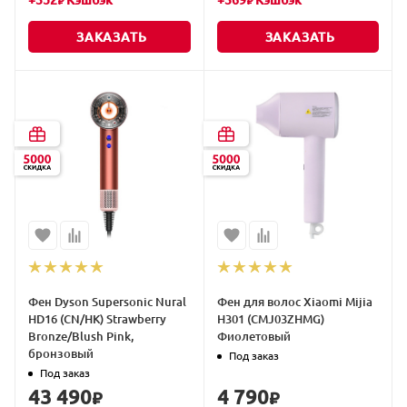
+
352
Кэшбэк
+
369
Кэшбэк
₽
₽
ЗАКАЗАТЬ
ЗАКАЗАТЬ
Фен Dyson Supersonic Nural
Фен для волос Xiaomi Mijia
HD16 (CN/HK) Strawberry
H301 (CMJ03ZHMG)
Bronze/Blush Pink,
Фиолетовый
бронзовый
Под заказ
Под заказ
43 490
4 790
₽
₽