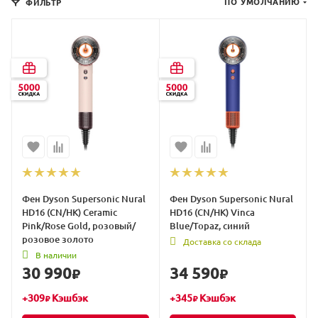
ПО УМОЛЧАНИЮ
ФИЛЬТР
Фен Dyson Supersonic Nural
Фен Dyson Supersonic Nural
HD16 (CN/HK) Ceramic
HD16 (CN/HK) Vinca
Pink/Rose Gold, розовый/
Blue/Topaz, синий
розовое золото
Доставка со склада
В наличии
30 990
34 590
₽
₽
+
309
Кэшбэк
+
345
Кэшбэк
₽
₽