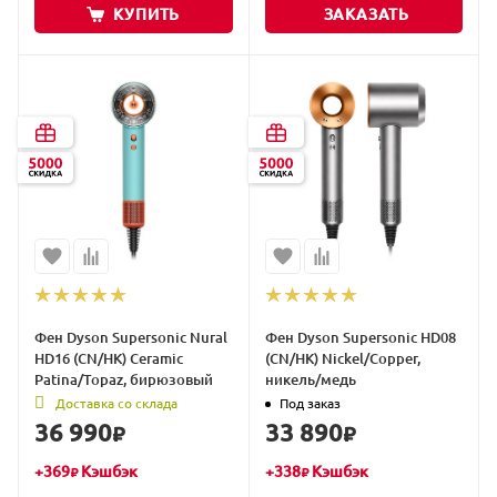
КУПИТЬ
ЗАКАЗАТЬ
Фен Dyson Supersonic Nural
Фен Dyson Supersonic HD08
HD16 (CN/HK) Ceramic
(CN/HK) Nickel/Copper,
Patina/Topaz, бирюзовый
никель/медь
Доставка со склада
Под заказ
36 990
33 890
₽
₽
+
369
Кэшбэк
+
338
Кэшбэк
₽
₽