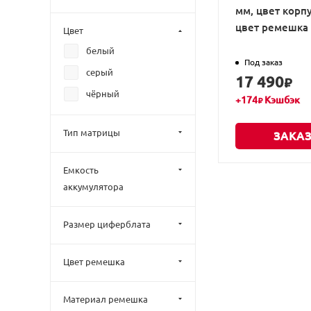
мм, цвет корп
цвет ремешка
Цвет
белый
Под заказ
серый
17 490
₽
чёрный
+
174
Кэшбэк
₽
Тип матрицы
ЗАКАЗ
Емкость
аккумулятора
Размер циферблата
Цвет ремешка
Материал ремешка