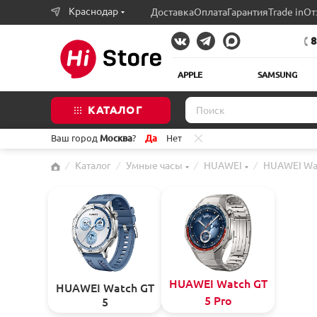
Краснодар
Доставка
Оплата
Гарантия
Trade in
От
8
APPLE
SAMSUNG
КАТАЛОГ
Ваш город
Москва
?
Да
Нет
⁄
Каталог
⁄
Умные часы
⁄
HUAWEI
⁄
HUAWEI Wat
HUAWEI Watch GT
HUAWEI Watch GT
5 Pro
5