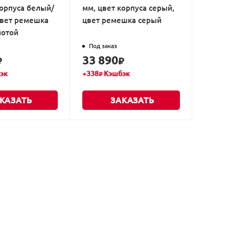
корпуса белый/
мм, цвет корпуса серый,
цвет ремешка
цвет ремешка серый
лотой
Под заказ
33 890
₽
₽
эк
+
338
Кэшбэк
₽
КАЗАТЬ
ЗАКАЗАТЬ