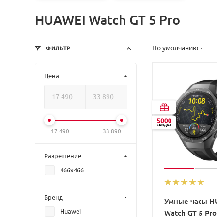
HUAWEI Watch GT 5 Pro
По умолчанию
ФИЛЬТР
Цена
17 490
33 890
Разрешение
466x466
Бренд
Умные часы H
Huawei
Watch GT 5 Pro