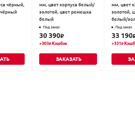
уса чёрный,
мм, цвет корпуса белый/
мм, цвет 
 чёрный
золотой, цвет ремешка
золотой, 
белый
белый/зо
Под заказ
Под заказ
30 390
33 190
₽
+
303
Кэшбэк
+
331
Кэшб
₽
₽
АТЬ
ЗАКАЗАТЬ
ЗА