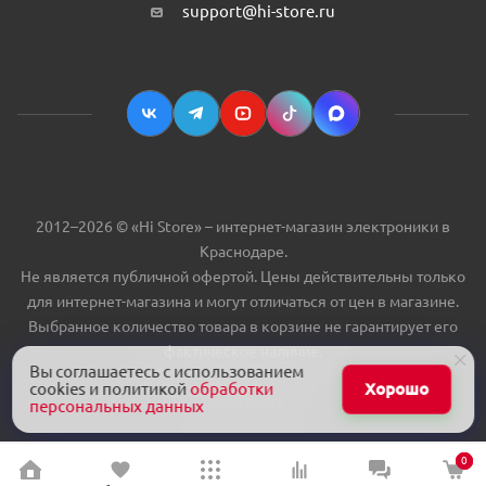
support@hi-store.ru
2012–2026 © «Hi Store» – интернет-магазин электроники в
Краснодаре.
Не является публичной офертой. Цены действительны только
для интернет-магазина и могут отличаться от цен в магазине.
Выбранное количество товара в корзине не гарантирует его
фактическое наличие.
Вы соглашаетесь с использованием
cookies и политикой
обработки
Хорошо
Карта сайта
персональных данных
0
0
0