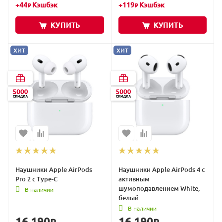
+
44
Кэшбэк
+
119
Кэшбэк
₽
₽
КУПИТЬ
КУПИТЬ
ХИТ
ХИТ
Наушники Apple AirPods
Наушники Apple AirPods 4 с
Pro 2 с Type‐C
активным
шумоподавлением White,
В наличии
белый
В наличии
16 190
16 190