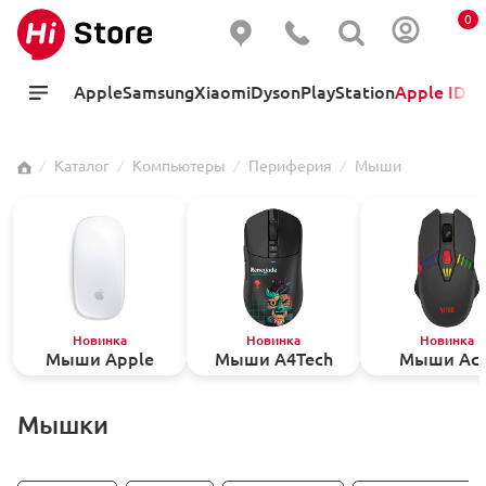
0
Apple
Samsung
Xiaomi
Dyson
PlayStation
Apple ID
Hi
⁄
Каталог
⁄
Компьютеры
⁄
Периферия
⁄
Мыши
Новинка
Новинка
Новинка
Мыши Apple
Мыши A4Tech
Мыши Ace
Мышки