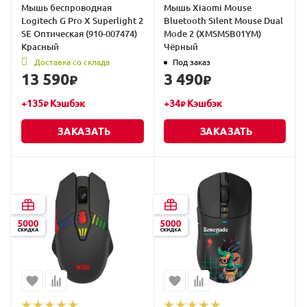
Мышь беспроводная
Мышь Xiaomi Mouse
Logitech G Pro X Superlight 2
Bluetooth Silent Mouse Dual
SE Оптическая (910-007474)
Mode 2 (XMSMSB01YM)
Красный
Чёрный
Доставка со склада
Под заказ
13 590
3 490
₽
₽
+
135
Кэшбэк
+
34
Кэшбэк
₽
₽
ЗАКАЗАТЬ
ЗАКАЗАТЬ