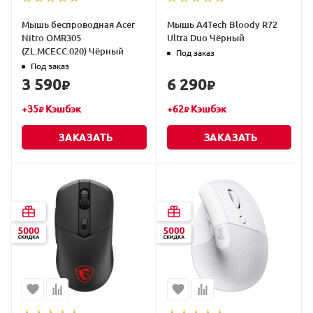
Мышь беспроводная Acer
Мышь A4Tech Bloody R72
Nitro OMR305
Ultra Duo Чёрный
(ZL.MCECC.020) Чёрный
Под заказ
Под заказ
3 590
6 290
₽
₽
+
35
Кэшбэк
+
62
Кэшбэк
₽
₽
ЗАКАЗАТЬ
ЗАКАЗАТЬ