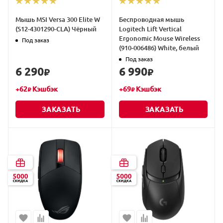
Мышь MSI Versa 300 Elite W
Беспроводная мышь
(S12-4301290-CLA) Чёрный
Logitech Lift Vertical
Ergonomic Mouse Wireless
Под заказ
(910-006486) White, белый
Под заказ
6 290
6 990
₽
₽
+
62
Кэшбэк
+
69
Кэшбэк
₽
₽
ЗАКАЗАТЬ
ЗАКАЗАТЬ