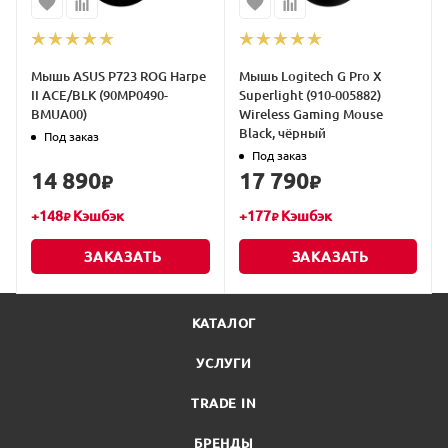
Мышь ASUS P723 ROG Harpe
Мышь Logitech G Pro X
II ACE/BLK (90MP0490-
Superlight (910-005882)
BMUA00)
Wireless Gaming Mouse
Black, чёрный
Под заказ
Под заказ
14 890
17 790
₽
₽
+
148
Кэшбэк
+
177
Кэшбэк
₽
₽
ЗАКАЗАТЬ
ЗАКАЗАТЬ
КАТАЛОГ
УСЛУГИ
TRADE IN
БРЕНДЫ