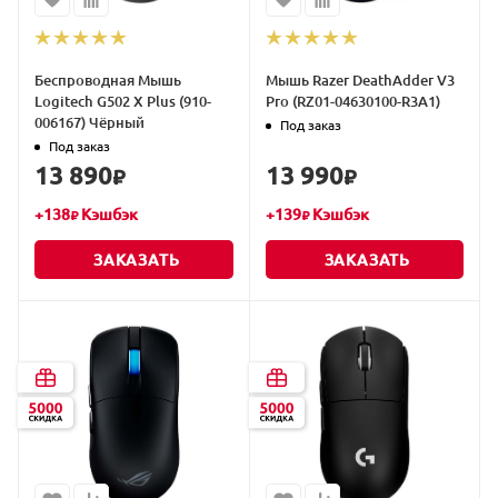
Беспроводная Мышь
Мышь Razer DeathAdder V3
Logitech G502 X Plus (910-
Pro (RZ01-04630100-R3A1)
006167) Чёрный
Под заказ
Под заказ
13 890
13 990
₽
₽
+
138
Кэшбэк
+
139
Кэшбэк
₽
₽
ЗАКАЗАТЬ
ЗАКАЗАТЬ