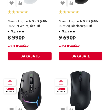
Мышь Logitech G309 (910-
Мышь Logitech G309 (910-
007207) White, белый
007199) Black, чёрный
Под заказ
Под заказ
8 990
9 690
₽
₽
+
89
Кэшбэк
+
96
Кэшбэк
₽
₽
ЗАКАЗАТЬ
ЗАКАЗАТЬ