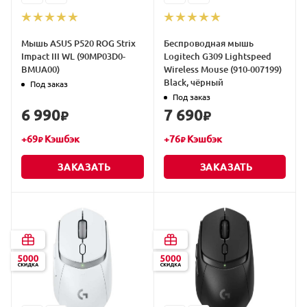
Мышь ASUS P520 ROG Strix
Беспроводная мышь
Impact III WL (90MP03D0-
Logitech G309 Lightspeed
BMUA00)
Wireless Mouse (910-007199)
Black, чёрный
Под заказ
Под заказ
6 990
7 690
₽
₽
+
69
Кэшбэк
+
76
Кэшбэк
₽
₽
ЗАКАЗАТЬ
ЗАКАЗАТЬ