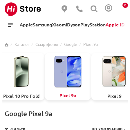
0
Apple
Samsung
Xiaomi
Dyson
PlayStation
Apple ID
Hi
⁄
Каталог
⁄
Смартфоны
⁄
Google
⁄
Pixel 9a
Pixel 9a
Pixel 10 Pro Fold
Pixel 9
Google Pixel 9a
ПО УМОЛЧАНИЮ
ФИЛЬТР