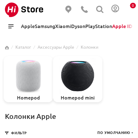
0
Apple
Samsung
Xiaomi
Dyson
PlayStation
Apple ID
Hi
⁄
Каталог
⁄
Аксессуары Apple
⁄
Колонки
Homepod
Homepod mini
Колонки Apple
ПО УМОЛЧАНИЮ
ФИЛЬТР