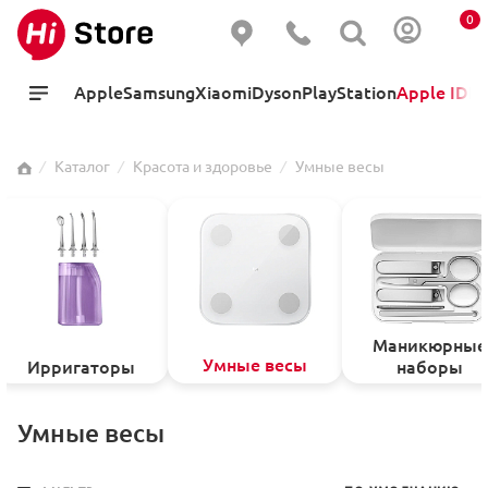
0
Apple
Samsung
Xiaomi
Dyson
PlayStation
Apple ID
Hi
⁄
Каталог
⁄
Красота и здоровье
⁄
Умные весы
Маникюрные
Умные весы
Ирригаторы
наборы
Умные весы