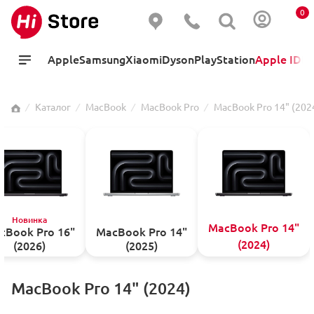
0
Apple
Samsung
Xiaomi
Dyson
PlayStation
Apple ID
Hi
⁄
Каталог
⁄
MacBook
⁄
MacBook Pro
⁄
MacBook Pro 14" (202
Новинка
MacBook Pro 14"
cBook Pro 16"
MacBook Pro 14"
(2024)
(2026)
(2025)
MacBook Pro 14" (2024)