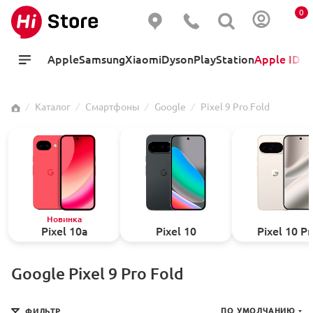
0
Apple
Samsung
Xiaomi
Dyson
PlayStation
Apple ID
Hi
⁄
Каталог
⁄
Смартфоны
⁄
Google
⁄
Pixel 9 Pro Fold
Новинка
Pixel 10a
Pixel 10
Pixel 10 P
Google Pixel 9 Pro Fold
ПО УМОЛЧАНИЮ
ФИЛЬТР