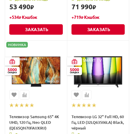
53 490
71 990
₽
₽
+
534
Кэшбэк
+
719
Кэшбэк
₽
₽
ЗАКАЗАТЬ
ЗАКАЗАТЬ
НОВИНКА
Телевизор Samsung 65" 4K
Телевизор LG 32" Full HD, 60
UHD, 120 Гц, Neo QLED
Гц, LED (32LQ63506LA) Black,
(QE65QN70FAUXRU)
чёрный