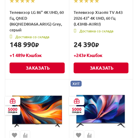
Телевизор LG 86" 4K UHD, 60
Телевизор Xiaomi TV A43
Гц, QNED
2026 43" 4K UHD, 60 Гц
(86QNED80A6A.ARUG) Grey,
(L43MB-AURU)
серый
Доставка со склада
Доставка со склада
148 990
24 390
₽
₽
+
1 489
Кэшбэк
+
243
Кэшбэк
₽
₽
ЗАКАЗАТЬ
ЗАКАЗАТЬ
ХИТ