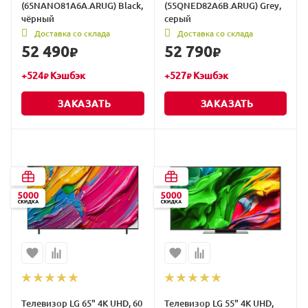
(65NANO81A6A.ARUG) Black,
(55QNED82A6B.ARUG) Grey,
чёрный
серый
Доставка со склада
Доставка со склада
52 490
52 790
₽
₽
+
524
Кэшбэк
+
527
Кэшбэк
₽
₽
ЗАКАЗАТЬ
ЗАКАЗАТЬ
Телевизор LG 65" 4K UHD, 60
Телевизор LG 55" 4K UHD,