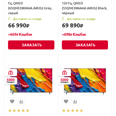
Гц, QNED
120 Гц, QNED
(65QNED80A6A.ARUG) Grey,
(55QNED86A6A.ARUG) Black,
серый
чёрный
Доставка со склада
Доставка со склада
66 990
69 890
₽
₽
+
669
Кэшбэк
+
698
Кэшбэк
₽
₽
ЗАКАЗАТЬ
ЗАКАЗАТЬ