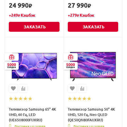
24 990
27 990
₽
₽
+
249
Кэшбэк
+
279
Кэшбэк
₽
₽
ЗАКАЗАТЬ
ЗАКАЗАТЬ
Телевизор Samsung 65" 4K
Телевизор Samsung 50" 4K
UHD, 60 Гц, LED
UHD, 120 Гц, Neo QLED
(UE65U8000FUXRU)
(QE50QN80FAUXRU)
Доставка со склада
Доставка со склада