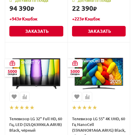
Доставка со склада
Доставка со склада
94 390
22 390
₽
₽
+
943
Кэшбэк
+
223
Кэшбэк
₽
₽
ЗАКАЗАТЬ
ЗАКАЗАТЬ
Телевизор LG 32" Full HD, 60
Телевизор LG 55" 4K UHD, 60
Гц, LED (32LQ63006LA.ARUB)
Гц NanoCell
Black, чёрный
(55NANO81A6A.ARUG) Black,