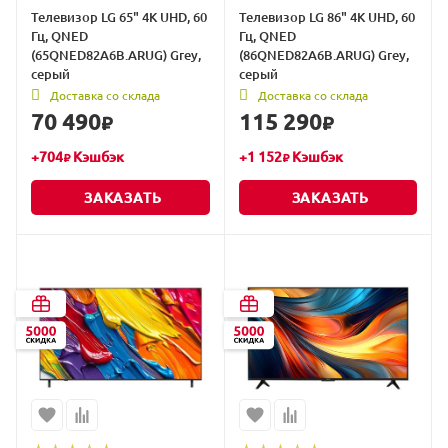
Телевизор LG 65" 4K UHD, 60
Телевизор LG 86" 4K UHD, 60
Гц, QNED
Гц, QNED
(65QNED82A6B.ARUG) Grey,
(86QNED82A6B.ARUG) Grey,
серый
серый
Доставка со склада
Доставка со склада
70 490
115 290
₽
₽
+
704
Кэшбэк
+
1 152
Кэшбэк
₽
₽
ЗАКАЗАТЬ
ЗАКАЗАТЬ