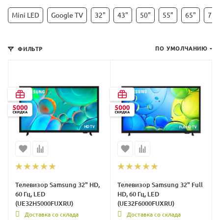
Mini LED
Google TV
32"
43"
50"
55"
65"
75"
ПО УМОЛЧАНИЮ
ФИЛЬТР
Телевизор Samsung 32" HD,
Телевизор Samsung 32" Full
60 Гц, LED
HD, 60 Гц, LED
(UE32H5000FUXRU)
(UE32F6000FUXRU)
Доставка со склада
Доставка со склада