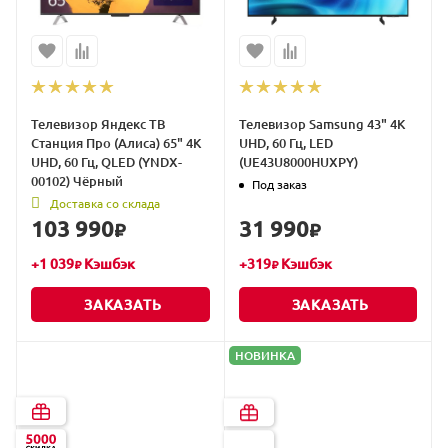
Телевизор Яндекс ТВ
Телевизор Samsung 43" 4K
Станция Про (Алиса) 65" 4K
UHD, 60 Гц, LED
UHD, 60 Гц, QLED (YNDX-
(UE43U8000HUXPY)
00102) Чёрный
Под заказ
Доставка со склада
103 990
31 990
₽
₽
+
1 039
Кэшбэк
+
319
Кэшбэк
₽
₽
ЗАКАЗАТЬ
ЗАКАЗАТЬ
НОВИНКА