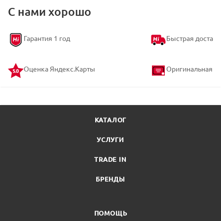
обеспечивают максимальный комфорт при зарядке
С нами хорошо
Долговечность: высококачественные материалы и
надёжная сборка гарантируют долгий срок службы
Гарантия 1 год
Быстрая доставк
нашего зарядного устройства
Оценка Яндекс.Карты
Оригинальная т
КАТАЛОГ
УСЛУГИ
TRADE IN
БРЕНДЫ
ПОМОЩЬ