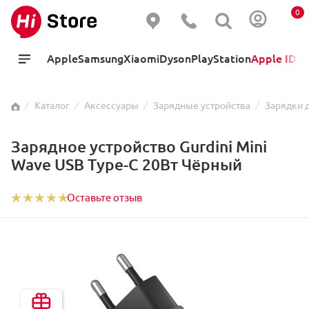
0
Apple
Samsung
Xiaomi
Dyson
PlayStation
Apple ID
Hi
⁄
Каталог
⁄
Аксессуары
⁄
Зарядные устройства
⁄
Зарядки 
Зарядное устройство Gurdini Mini
Wave USB Type-C 20Вт Чёрный
Оставьте отзыв